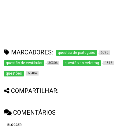
MARCADORES:
questão de português
5396
questão de vestibular
questão do cefetmg
30306
1816
questões
63484
COMPARTILHAR:
COMENTÁRIOS
BLOGGER