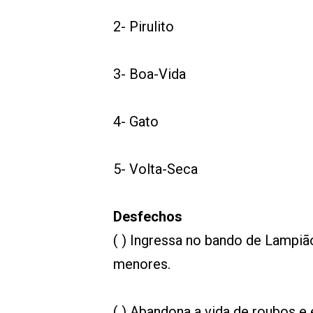
2- Pirulito
3- Boa-Vida
4- Gato
5- Volta-Seca
Desfechos
( ) Ingressa no bando de Lampiã
menores.
( ) Abandona a vida de roubos e 