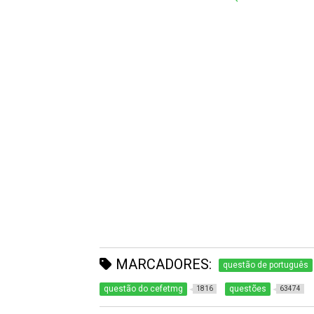
MARCADORES:
questão de português
questão do cefetmg
questões
1816
63474