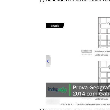
00:00
/
01:00
indagacao