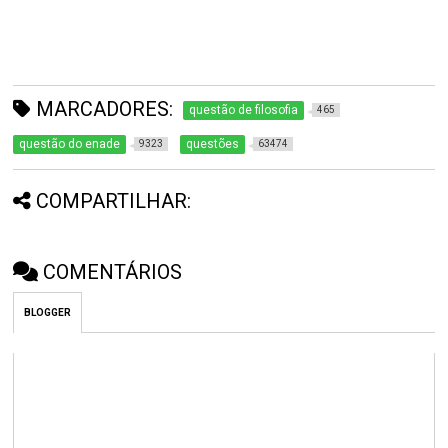
MARCADORES:
questão de filosofia
465
questão do enade
questões
9323
63474
COMPARTILHAR:
COMENTÁRIOS
BLOGGER