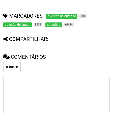
MARCADORES:
questão de nutrição
381
questão do enade
questões
9333
63484
COMPARTILHAR:
COMENTÁRIOS
BLOGGER