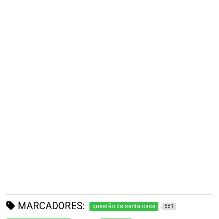
MARCADORES:
questão da santa casa
581