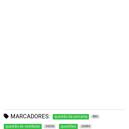
MARCADORES:
questão da unicamp
884
questão de vestibular
questões
30306
63484