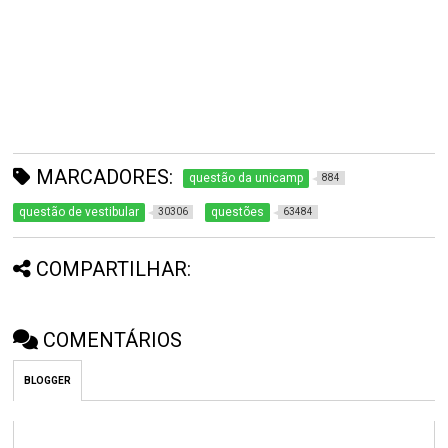
MARCADORES:
questão da unicamp
884
questão de vestibular
questões
30306
63484
COMPARTILHAR:
COMENTÁRIOS
BLOGGER