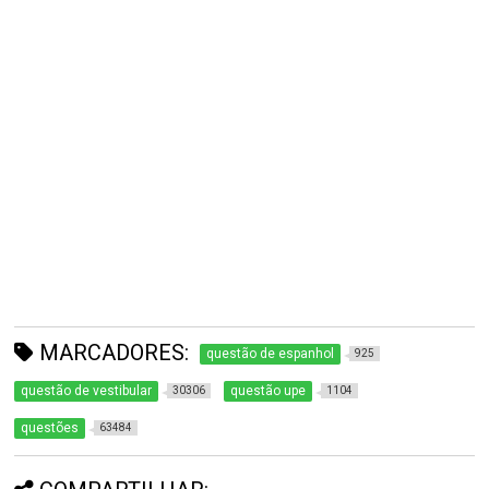
MARCADORES:
questão de espanhol
925
questão de vestibular
questão upe
30306
1104
questões
63484