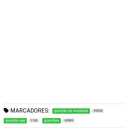
MARCADORES:
questão de vestibular
30306
questão upe
questões
1104
63484