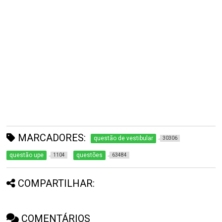
MARCADORES:
questão de vestibular
30306
questão upe
questões
1104
63484
COMPARTILHAR:
COMENTÁRIOS