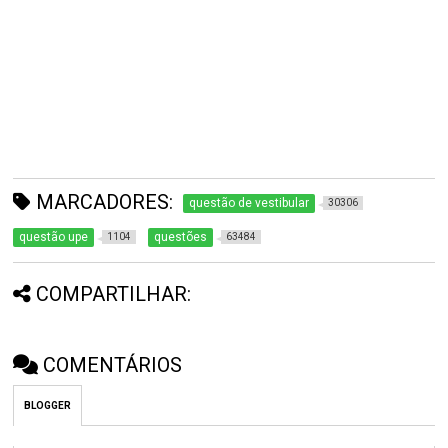
MARCADORES:
questão de vestibular
30306
questão upe
questões
1104
63484
COMPARTILHAR:
COMENTÁRIOS
BLOGGER