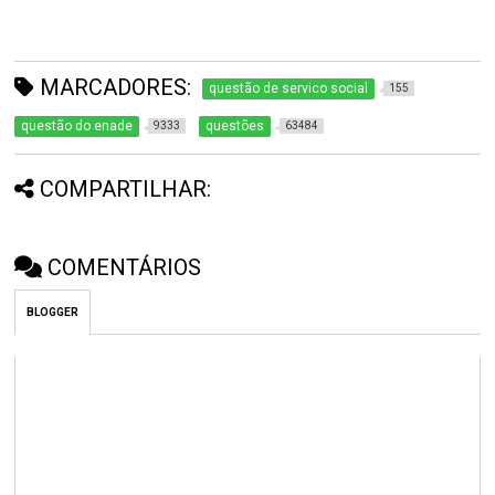
MARCADORES:
questão de servico social
155
questão do enade
questões
9333
63484
COMPARTILHAR:
COMENTÁRIOS
BLOGGER