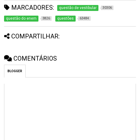
MARCADORES:
questão de vestibular
30306
questão do enem
questões
3826
63484
COMPARTILHAR:
COMENTÁRIOS
BLOGGER