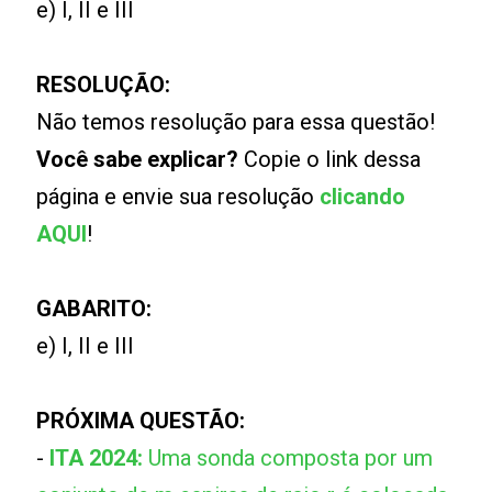
e) I, II e III
RESOLUÇÃO:
Não temos resolução para essa questão!
Você sabe explicar?
Copie o link dessa
página e envie sua resolução
clicando
AQUI
!
GABARITO:
e) I, II e III
PRÓXIMA QUESTÃO:
-
ITA 2024:
Uma sonda composta por um