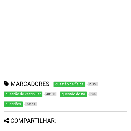
MARCADORES:
questão de física
2149
questão de vestibular
questão do ita
30306
554
questões
63484
COMPARTILHAR: