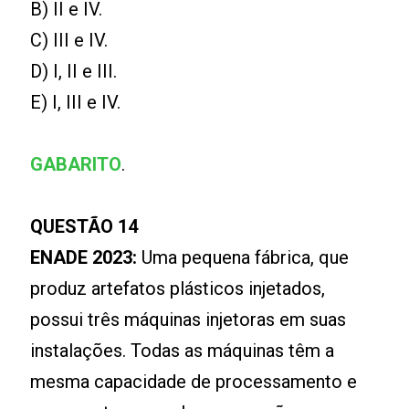
B) II e IV.
C) III e IV.
D) I, II e III.
E) I, III e IV.
GABARITO
.
QUESTÃO 14
ENADE 2023:
Uma pequena fábrica, que
produz artefatos plásticos injetados,
possui três máquinas injetoras em suas
instalações. Todas as máquinas têm a
mesma capacidade de processamento e