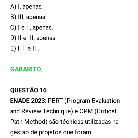
A) I, apenas.
B) III, apenas.
C) I e II, apenas.
D) II e III, apenas.
E) I, II e III.
GABARITO
.
QUESTÃO 16
ENADE 2023:
PERT (Program Evaluation
and Review Technique) e CPM (Critical
Path Method) são técnicas utilizadas na
gestão de projetos que foram