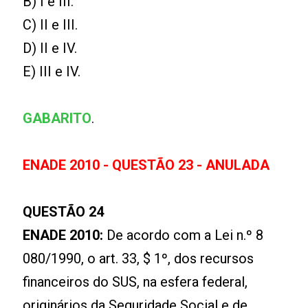
B) I e III.
C) II e III.
D) II e IV.
E) III e IV.
GABARITO
.
ENADE 2010 - QUESTÃO 23 - ANULADA
QUESTÃO 24
ENADE 2010:
De acordo com a Lei n.º 8
080/1990, o art. 33, $ 1º, dos recursos
financeiros do SUS, na esfera federal,
originários da Seguridade Social e de