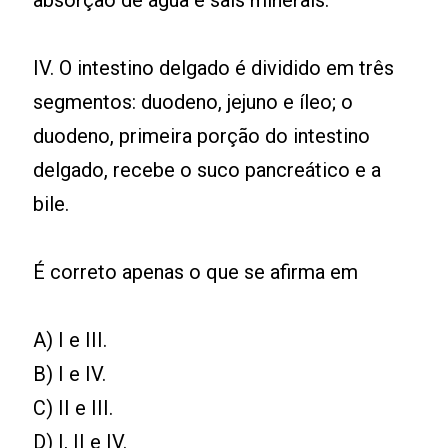
absorção de água e sais minerais.
IV. O intestino delgado é dividido em três
segmentos: duodeno, jejuno e íleo; o
duodeno, primeira porção do intestino
delgado, recebe o suco pancreático e a
bile.
É correto apenas o que se afirma em
A) I e III.
B) I e IV.
C) II e III.
D) I, II e IV.