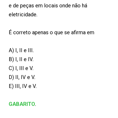
e de peças em locais onde não há
eletricidade.
É correto apenas o que se afirma em
A) I, II e III.
B) I, II e IV.
C) I, III e V.
D) II, IV e V.
E) III, IV e V.
GABARITO
.