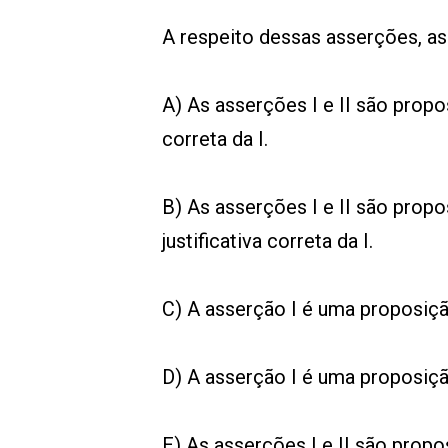
A respeito dessas asserções, as
A) As asserções I e II são propos
correta da I.
B) As asserções I e II são propo
justificativa correta da I.
C) A asserção I é uma proposição
D) A asserção I é uma proposição
E) As asserções I e II são propo