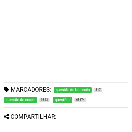
MARCADORES:
questão de farmácia
317
questão do enade
questões
9323
63474
COMPARTILHAR: