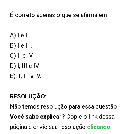
É correto apenas o que se afirma em
A) I e II.
B) I e III.
C) II e IV.
D) I, III e IV.
E) II, III e IV.
RESOLUÇÃO:
Não temos resolução para essa questão!
Você sabe explicar?
Copie o link dessa
página e envie sua resolução
clicando