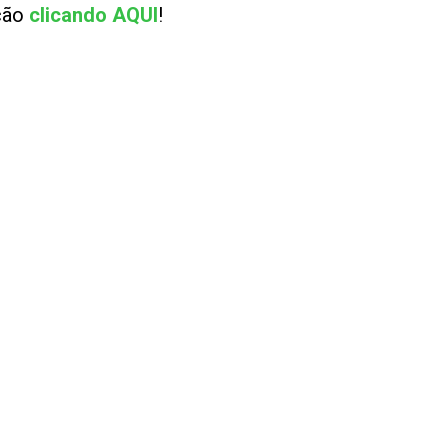
ução
clicando AQUI
!