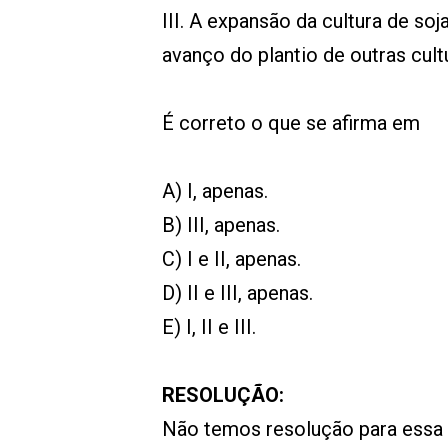
III. A expansão da cultura de s
avanço do plantio de outras cult
É correto o que se afirma em
A) I, apenas.
B) III, apenas.
C) I e II, apenas.
D) II e III, apenas.
E) I, II e III.
RESOLUÇÃO:
Não temos resolução para essa