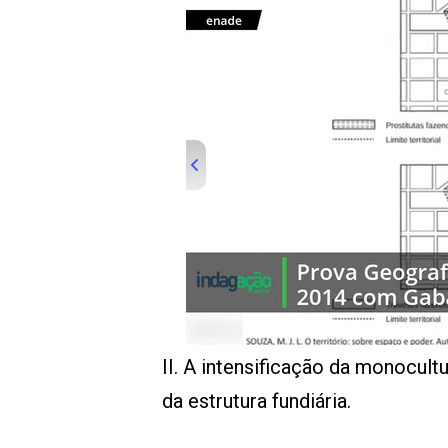
00:00
/
01:00
indagacao
II. A intensificação da monocul
da estrutura fundiária.