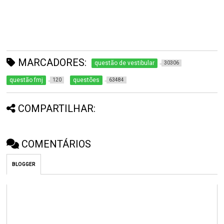
MARCADORES:
questão de vestibular
30306
questão fmj
questões
120
63484
COMPARTILHAR:
COMENTÁRIOS
BLOGGER