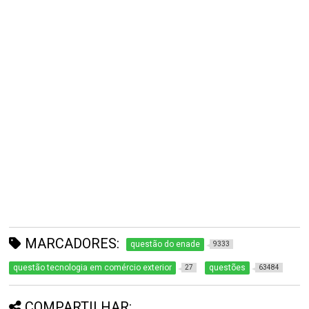
MARCADORES:
questão do enade
9333
questão tecnologia em comércio exterior
questões
27
63484
COMPARTILHAR: