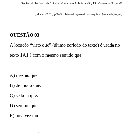
Revista do Instituto de Ciências Humanas e da Informação, Rio Grande. v. 34, n. 02,
jul.-dez./2020, p.32-33. Internet: <periodicos.furg.br>. (com adaptações).
QUESTÃO 03
A locução “visto que” (último período do texto) é usada no
texto 1A1-I com o mesmo sentido que
A) mesmo que.
B) de modo que.
C) se bem que.
D) sempre que.
E) uma vez que.