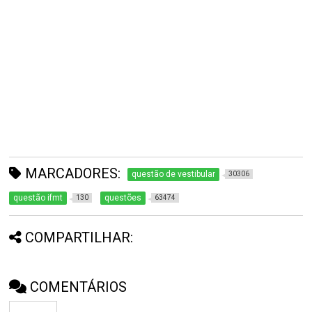
MARCADORES:
questão de vestibular
30306
questão ifmt
questões
130
63474
COMPARTILHAR:
COMENTÁRIOS