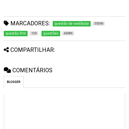
MARCADORES:
questão de vestibular
30306
questão ifmt
questões
130
63484
COMPARTILHAR:
COMENTÁRIOS
BLOGGER