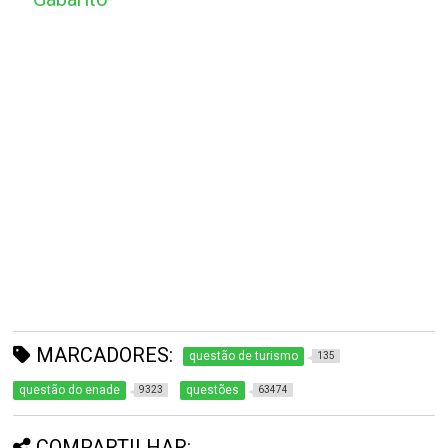
MARCADORES:
questão de turismo
135
questão do enade
questões
9323
63474
COMPARTILHAR: