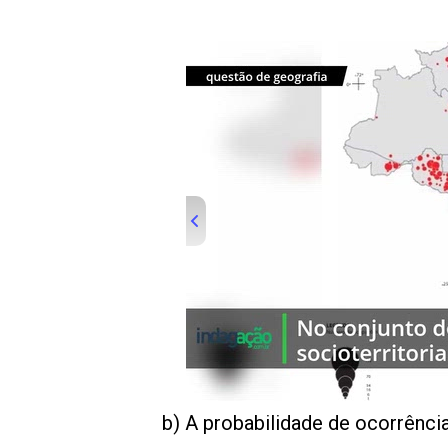
00:00
/
01:00
indagacao
b) A probabilidade de ocorrência