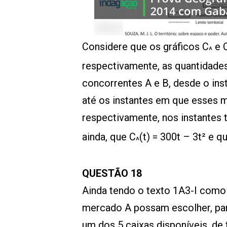
00:00
/
01:00
indagacao
Considere que os gráficos C
e 
A
respectivamente, as quantidade
concorrentes A e B, desde o inst
até os instantes em que esses 
respectivamente, nos instantes 
ainda, que C
(t) = 300t – 3t² e q
A
QUESTÃO 18
Ainda tendo o texto 1A3-I como 
mercado A possam escolher, par
um dos 5 caixas disponíveis, de