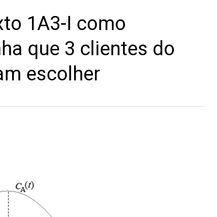
xto 1A3-I como
nha que 3 clientes do
am escolher