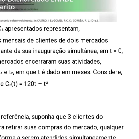
C
apresentados representam,
B
s mensais de clientes de dois mercados
ante da sua inauguração simultânea, em t = 0,
mercados encerraram suas atividades,
t
e t
, em que t é dado em meses. Considere,
A
B
ue C
(t) = 120t – t².
B
referência, suponha que 3 clientes do
a retirar suas compras do mercado, qualquer
 forma a serem atendidos simultaneamente.