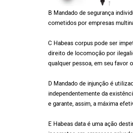
00:00
/
01:00
indagacao
B Mandado de segurança individu
cometidos por empresas multina
C Habeas corpus pode ser impe
direito de locomoção por ilegal
qualquer pessoa, em seu favor o
D Mandado de injunção é utilizad
independentemente da existênci
e garante, assim, a máxima efet
E Habeas data é uma ação desti