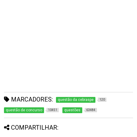
MARCADORES:
questão da cebraspe
120
questão de concurso
questões
10451
63484
COMPARTILHAR: