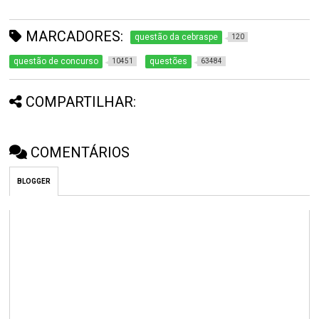
MARCADORES:
questão da cebraspe
120
questão de concurso
questões
10451
63484
COMPARTILHAR:
COMENTÁRIOS
BLOGGER