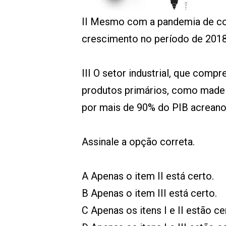
00:00
/
01:00
indagacao
II Mesmo com a pandemia de co
crescimento no período de 2018
III O setor industrial, que compr
produtos primários, como madeir
por mais de 90% do PIB acreano
Assinale a opção correta.
A Apenas o item II está certo.
B Apenas o item III está certo.
C Apenas os itens I e II estão ce