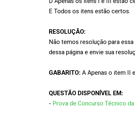
D Apenas os itens I e III estão c
E Todos os itens estão certos.
RESOLUÇÃO:
Não temos resolução para essa
dessa página e envie sua resol
GABARITO:
A Apenas o item II e
QUESTÃO DISPONÍVEL EM:
-
Prova de Concurso Técnico da