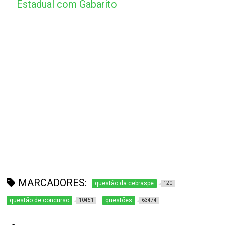
Estadual com Gabarito
MARCADORES:
questão da cebraspe
120
questão de concurso
questões
10451
63474