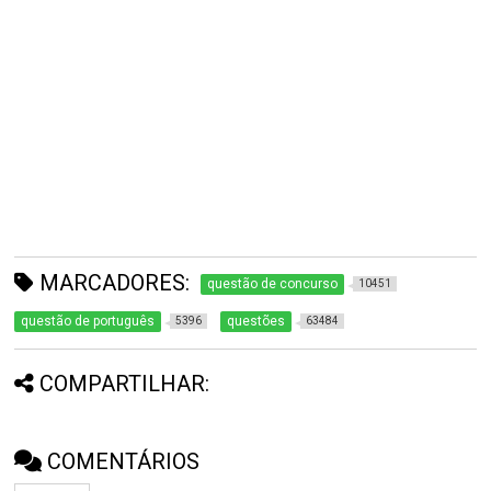
MARCADORES:
questão de concurso
10451
questão de português
questões
5396
63484
COMPARTILHAR:
COMENTÁRIOS