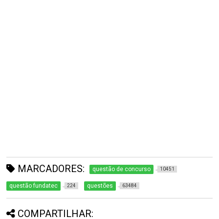
MARCADORES:
questão de concurso
10451
questão fundatec
questões
224
63484
COMPARTILHAR: