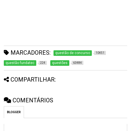
MARCADORES:
questão de concurso
10451
questão fundatec
questões
224
63484
COMPARTILHAR:
COMENTÁRIOS
BLOGGER