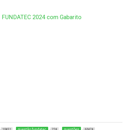
o FUNDATEC 2024 com Gabarito
questão fundatec
questões
10451
224
63474