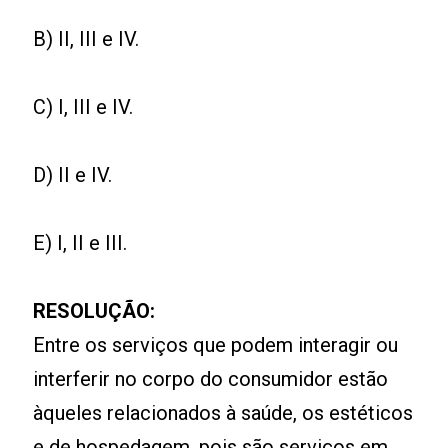
B) II, III e IV.
C) I, III e IV.
D) II e IV.
E) I, II e III.
RESOLUÇÃO:
Entre os serviços que podem interagir ou
interferir no corpo do consumidor estão
àqueles relacionados à saúde, os estéticos
e de hospedagem, pois são serviços em