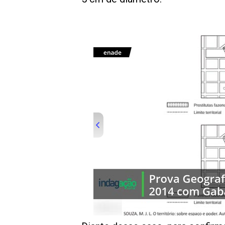
00:00
/
01:00
indagacao