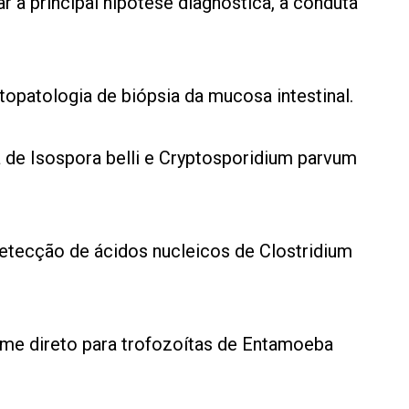
r a principal hipótese diagnóstica, a conduta
topatologia de biópsia da mucosa intestinal.
a de Isospora belli e Cryptosporidium parvum
detecção de ácidos nucleicos de Clostridium
ame direto para trofozoítas de Entamoeba