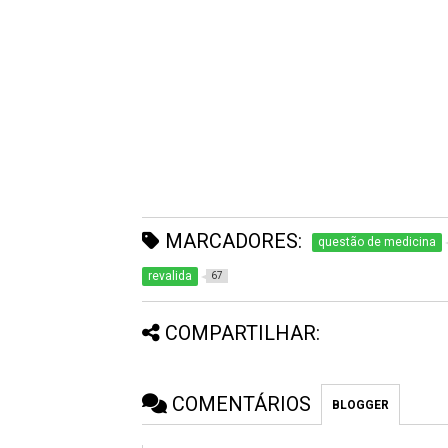
MARCADORES:
questão de medicina
revalida
67
COMPARTILHAR:
COMENTÁRIOS
BLOGGER