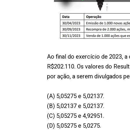
00:00
/
01:00
indagacao
Ao final do exercício de 2023, 
R$202.110. Os valores do Resul
por ação, a serem divulgados pe
(A) 5,05275 e 5,02137.
(B) 5,02137 e 5,02137.
(C) 5,05275 e 4,92951.
(D) 5,05275 e 5,0275.