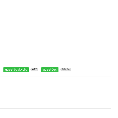
questão do cfc
questões
642
63484