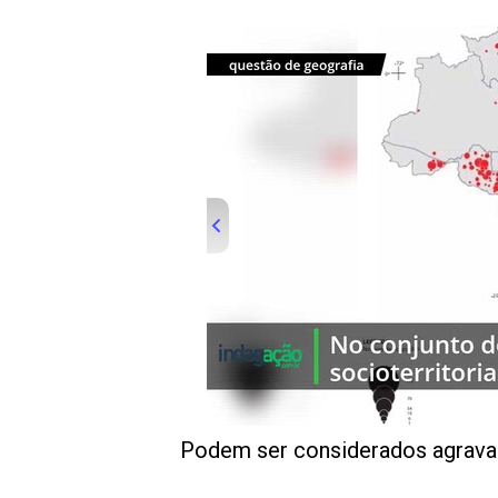
00:00
/
01:00
indagacao
Podem ser considerados agravan