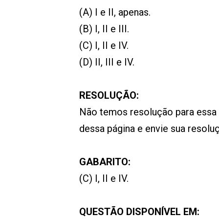
(A) I e II, apenas.
(B) I, II e III.
(C) I, II e IV.
(D) II, III e IV.
RESOLUÇÃO:
Não temos resolução para essa
dessa página e envie sua resol
GABARITO:
(C) I, II e IV.
QUESTÃO DISPONÍVEL EM: