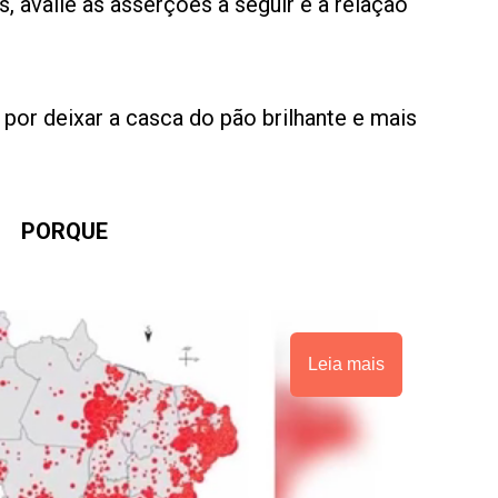
 avalie as asserções a seguir e a relação
 por deixar a casca do pão brilhante e mais
PORQUE
Leia mais