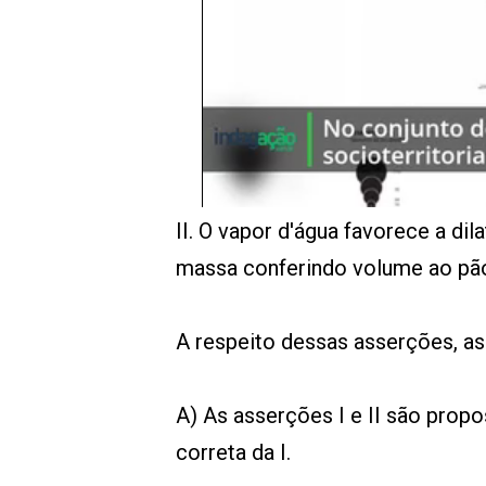
II. O vapor d'água favorece a di
massa conferindo volume ao pão
A respeito dessas asserções, as
A) As asserções I e II são propos
correta da I.