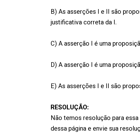
B) As asserções I e II são propo
justificativa correta da I.
C) A asserção I é uma proposição
D) A asserção I é uma proposição
E) As asserções I e II são propo
RESOLUÇÃO:
Não temos resolução para essa
dessa página e envie sua resol