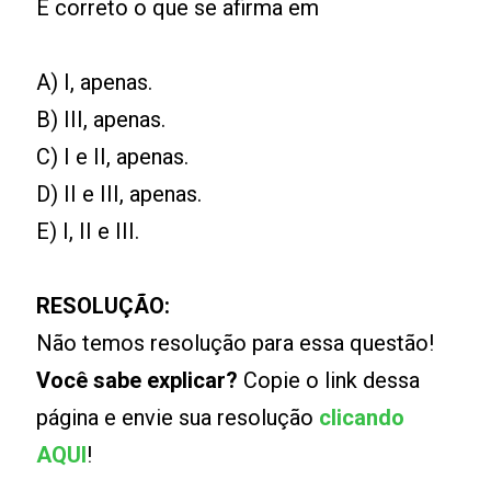
É correto o que se afirma em
A) I, apenas.
B) III, apenas.
C) I e II, apenas.
D) II e III, apenas.
E) I, II e III.
RESOLUÇÃO:
Não temos resolução para essa questão!
Você sabe explicar?
Copie o link dessa
página e envie sua resolução
clicando
AQUI
!