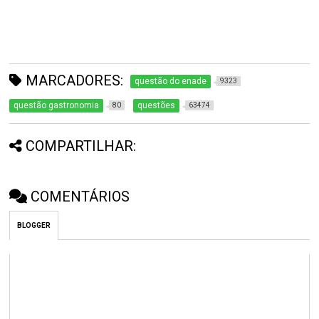
MARCADORES:
questão do enade
9323
questão gastronomia
questões
80
63474
COMPARTILHAR:
COMENTÁRIOS
BLOGGER