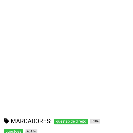
MARCADORES:
questão de direito
3986
questões
63474