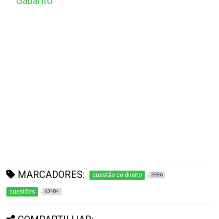
Gabarito
MARCADORES:
questão de direito
3986
questões
63484