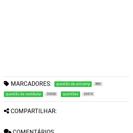
MARCADORES:
questão da unicamp
884
questão de vestibular
questões
30306
63474
COMPARTILHAR:
COMENTÁRIOS