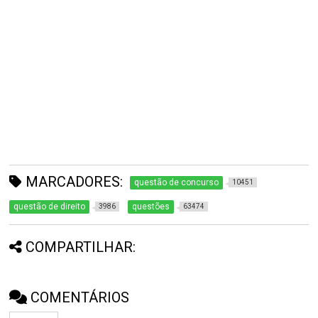
MARCADORES:
questão de concurso
10451
questão de direito
questões
3986
63474
COMPARTILHAR:
COMENTÁRIOS