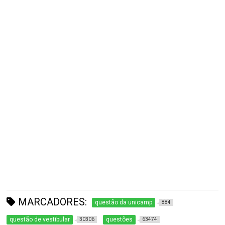
MARCADORES:
questão da unicamp
884
questão de vestibular
questões
30306
63474