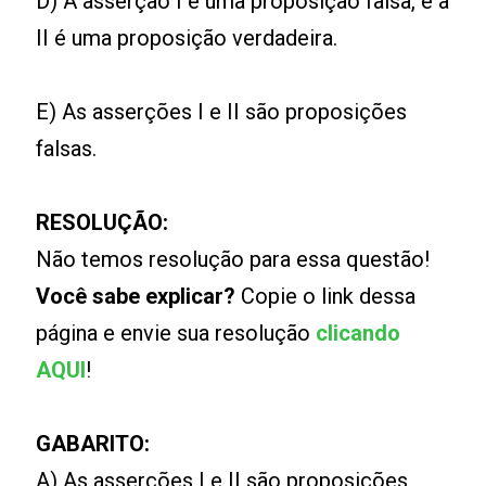
D) A asserção I é uma proposição falsa, e a
II é uma proposição verdadeira.
E) As asserções I e II são proposições
falsas.
RESOLUÇÃO:
Não temos resolução para essa questão!
Você sabe explicar?
Copie o link dessa
página e envie sua resolução
clicando
AQUI
!
GABARITO:
A) As asserções I e II são proposições