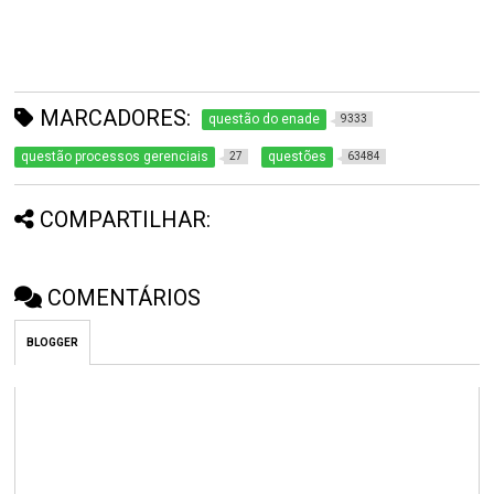
MARCADORES:
questão do enade
9333
questão processos gerenciais
questões
27
63484
COMPARTILHAR:
COMENTÁRIOS
BLOGGER