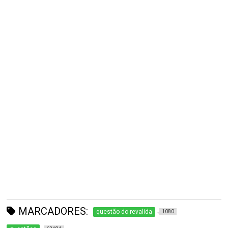
MARCADORES:
questão do revalida
1080